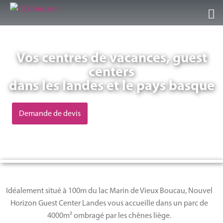
Accueil
Vos centres de vacances, guest
Nos Guest Center
centers
dans les landes et le pays basque
Séjours/Activités
Demande de devis
Infos et conseils
Galeries/Vidéos
Témoignages
Idéalement situé à 100m du lac Marin de Vieux Boucau, Nouvel
Contact
Horizon Guest Center Landes vous accueille dans un parc de
4000m² ombragé par les chênes liège.