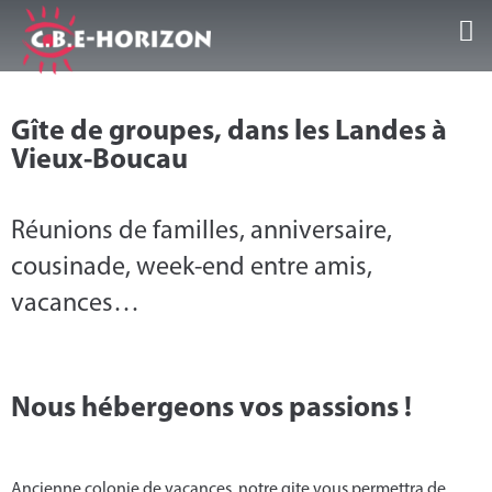
Accueil
Gîte de groupes, dans les Landes à
Nos Guest Center
Vieux-Boucau
Séjours/Activités
Réunions de familles, anniversaire,
cousinade, week-end entre amis,
Infos et conseils
vacances…
Galeries/Vidéos
Témoignages
Nous hébergeons vos passions !
Contact
Ancienne colonie de vacances, notre gite vous permettra de