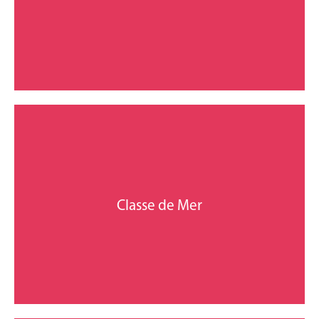
Colonies de vacances, classes transplantées, classes de
Colonie de vacances
En savoir plus
m des plages, Salle de classe ou d'activités à disposition.
Classe de Mer
de forêt à 100 m du lac marin, sur la côte Basque et 900
Un emplacement privilégié dans les Landes en bordure
Classe de Mer