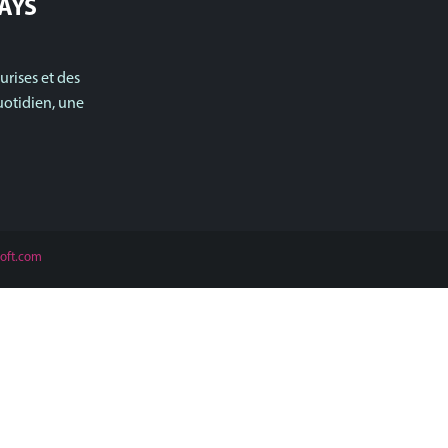
PAYS
urises et des
otidien, une
oft.com