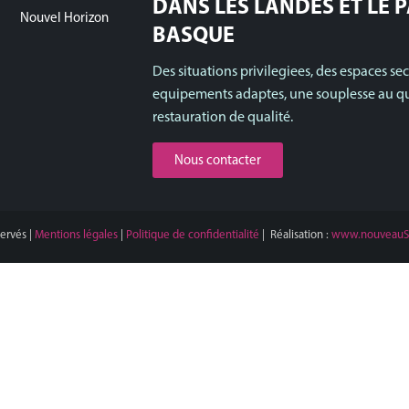
DANS LES LANDES ET LE 
Nouvel Horizon
BASQUE
Des situations privilegiees, des espaces sec
equipements adaptes, une souplesse au qu
restauration de qualité.
Nous contacter
servés |
Mentions légales
|
Politique de confidentialité
| Réalisation :
www.nouveauS