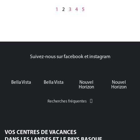
1
2
3
4
5
Suivez-nous sur facebook et instagram
Bella Vista
Bella Vista
Nouvel
Nouvel
Horizon
Horizon
Recherches fréquentes
VOS CENTRES DE VACANCES
DANS LES LANDES ET LE PAYS BASQUE