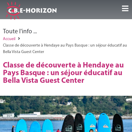
Accueil
Toute l'info ...
Nos Guest Center
Accueil
Classe de découverte à Hendaye au Pays Basque : un séjour éducatif au
Bella Vista Guest Center
Séjours/Activités
Classe de découverte à Hendaye au
Pays Basque : un séjour éducatif au
Infos et conseils
Bella Vista Guest Center
Galeries/Vidéos
Témoignages
Contact