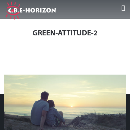
Accueil
GREEN-ATTITUDE-2
Nos Guest Center
Séjours/Activités
Infos et conseils
Galeries/Vidéos
Témoignages
Contact