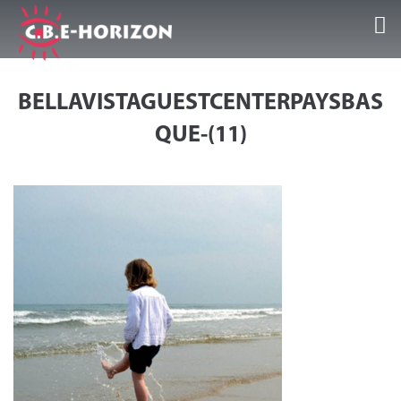
Accueil
BELLAVISTAGUESTCENTERPAYSBAS
Nos Guest Center
QUE-(11)
Séjours/Activités
Infos et conseils
Galeries/Vidéos
Témoignages
Contact