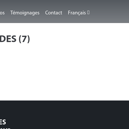
éos
Témoignages
Contact
Français
ES (7)
ES