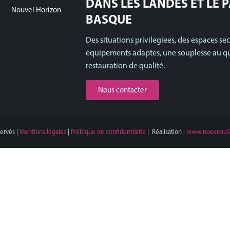
DANS LES LANDES ET LE 
Nouvel Horizon
BASQUE
Des situations privilegiees, des espaces sec
equipements adaptes, une souplesse au qu
restauration de qualité.
Nous contacter
servés |
Mentions légales
|
Politique de confidentialité
| Réalisation :
www.nouveauS