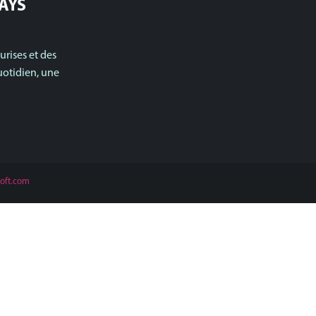
PAYS
urises et des
otidien, une
oft.com