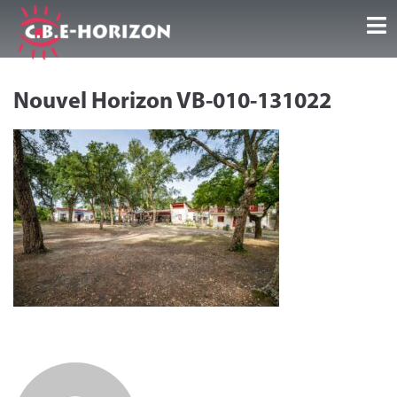
Accueil
Nouvel Horizon VB-010-131022
Nos Guest Center
Séjours/Activités
Infos et conseils
Galeries/Vidéos
Témoignages
Contact