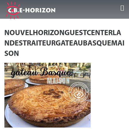
Accueil
NOUVELHORIZONGUESTCENTERLA
Nos Guest Center
NDESTRAITEURGATEAUBASQUEMAI
SON
Séjours/Activités
Infos et conseils
Galeries/Vidéos
Témoignages
Contact