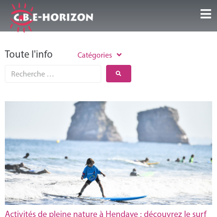
Accueil
Toute l'info
Catégories
Nos Guest Center
Séjours/Activités
Infos et conseils
Galeries/Vidéos
Témoignages
Contact
Activités de pleine nature à Hendaye : découvrez le surf