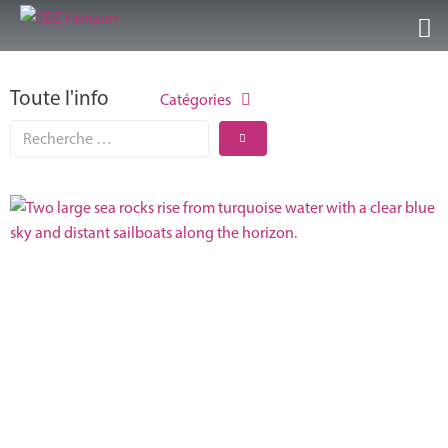
Accueil
Toute l'info
Catégories
Nos Guest Center
Séjours/Activités
Infos et conseils
Galeries/Vidéos
Témoignages
Contact